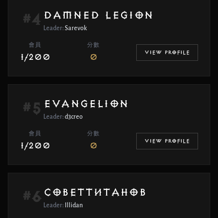
DAMNED LEGION
#4
Leader:
Sarevok
會員
分數
VIEW PROFILE
1/200
0
EVANGELION
#5
Leader:
d3creo
會員
分數
VIEW PROFILE
1/200
0
СОВЕТТИТАНОВ
#6
Leader:
Illidan