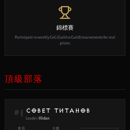
錦標賽
Participate in weekly GvG (Guild vs Guild) tournaments for real
prizes.
頂級部落
СОВЕТ ТИТАНОВ
#1
Leader:
Illidan
會員
分數