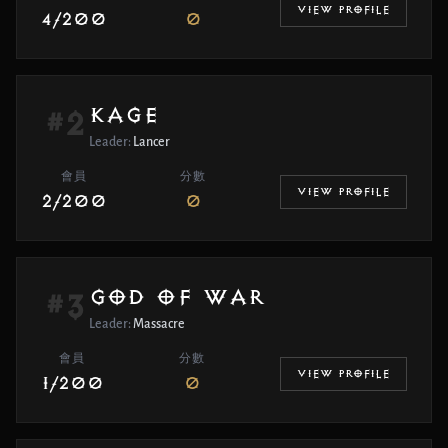
VIEW PROFILE
4/200
0
KAGE
#2
Leader:
Lancer
會員
分數
VIEW PROFILE
2/200
0
GOD OF WAR
#3
Leader:
Massacre
會員
分數
VIEW PROFILE
1/200
0