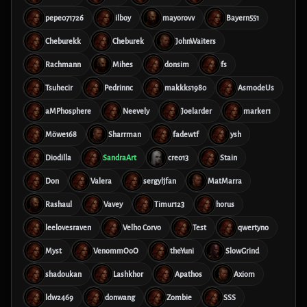
pepe071726
ilboy
mayorovv
Bayern551
Cheburekk
Cheburek
JohnWaiters
Rachmann
Mihes
donsim
fs
Tsuhecir
Pedrinnc
makkks1980
AsmodeUs
aMPhosphere
Neevely
Joelarder
marker1
Möwe168
Sharrman
fadewtf
ysh
Diodilla
SandraArt
creo13
Stain
Don
Valera
sergyljfan
MatMarra
Rashaul
Vavey
Timur123
horus
leelovesraven
Velho Corvo
Test
qwertyno
Myst
VenommOoO
theYuni
SlowGrind
shadoukan
Lashkhor
Apathos
Axiom
ldw2469
donwang
Zombie
SSS