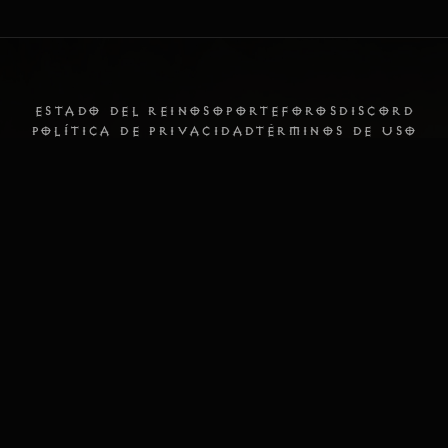
ESTADO DEL REINO
SOPORTE
FOROS
DISCORD
POLÍTICA DE PRIVACIDAD
TÉRMINOS DE USO
Español
Server time (UTC):
2026-08-08 05:47:44
© 2026 Zethrone Diablo 3 Private Server. Todos los derechos reservados.
Todas las marcas comerciales referenciadas (incluyendo Diablo, Blizzard