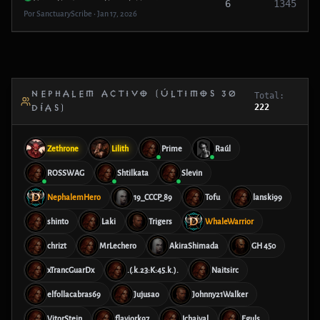
6
1345
Por SanctuaryScribe • Jan 17, 2026
NEPHALEM ACTIVO (ÚLTIMOS 30
Total:
222
DÍAS)
Zethrone
Lilith
Prime
Raúl
ROSSWAG
Shtilkata
Slevin
NephalemHero
19_CCCP_89
Tofu
lanski99
shinto
Laki
Trigers
WhaleWarrior
chrizt
MrLechero
AkiraShimada
GH 450
xTrancGuarDx
.(.k.23:K:45.k.).
Naitsirc
elfollacabras69
Jujusao
Johnny21Walker
VitorStein
flaviork97
Ichaival
Eguls