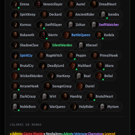
Eirena
VenomSlayer
Auriel
DreadHeart
SpiritKeep
Deckard
AncientRider
Isendra
Kormac
SwiftSlayer
Zoltun
SwiftWatcher
Rakanoth
Warriv
BattleQueen
Kadala
ShadowClaw
SilentWarden
Itherael
SpiritCry
RageWitch
Peppin
PrimalHawk
BrutalCry
DeadlyLord
Malthael
Akara
WickedWarden
StarKeep
Baal
Belial
ArcaneHawk
SavageGrasp
Duriel
DarkGrasp
Wirt
Haedrig
BrutalHeart
NobleBorn
WarQueen
HolyRider
Myriam
COLORES DE RANGO
■ Admin
■ Game Master
■ Nephalem
■ Adept
■ Veteran
■ Champion
■ Legend