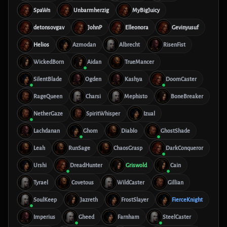
SpaWn
Unbarmherzig
MyBigJuicy
detonsovgav
JohnP
Elleonora
Gevinyusuf
Helios
Azmodan
Albrecht
RisenFist
WickedBorn
Aidan
TrueMancer
SilentBlade
Ogden
Kashya
DoomCaster
RageQueen
Charsi
Mephisto
BoneBreaker
NetherGaze
SpiritWhisper
Izual
Lachdanan
Ghom
Diablo
GhostShade
Leah
RunSage
ChaosGrasp
DarkConqueror
Urshi
DreadHunter
Griswold
Cain
Tyrael
Covetous
WildCaster
Gillian
SoulKeep
Jazreth
FrostSlayer
FierceKnight
Imperius
Gheed
Farnham
SteelCaster