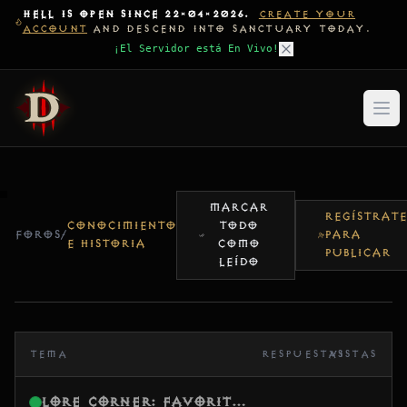
HELL IS OPEN SINCE 22-04-2026.
CREATE YOUR
ACCOUNT
AND DESCEND INTO SANCTUARY TODAY.
¡El Servidor está En Vivo!
MARCAR
REGÍSTRAT
CONOCIMIENTO
TODO
FOROS
/
PARA
E HISTORIA
COMO
PUBLICAR
LEÍDO
TEMA
RESPUESTAS
VISTAS
Lore Corner: Favorite Diablo Quote / Book?