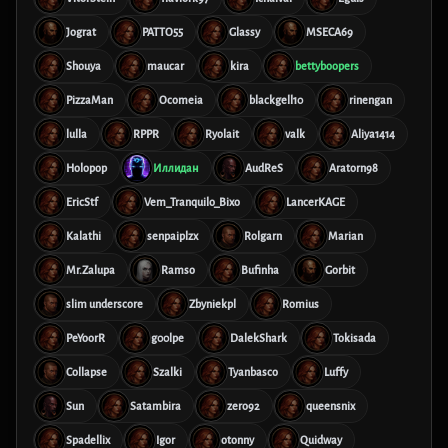
Jograt
PATTO55
Glassy
MSECA69
Shouya
maucar
kira
bettyboopers
PizzaMan
Ocomeia
blackgell10
rinengan
lulla
RPPR
Ryolait
valk
Aliya1414
Holopop
Иллидан
AudReS
Aratorn98
EricStf
Vem_Tranquilo_Bixo
LancerKAGE
Kalathi
senpaiplzx
Rolgarn
Marian
Mr.Zalupa
Ramso
Bufinha
Gorbit
slim underscore
Zbyniekpl
Romius
PeYoorR
g00lpe
DalekShark
Tokisada
Collapse
Szalki
Tyanbasco
Luffy
Sun
Satambira
zero92
queensnix
Spadellix
Igor
otonny
Quidway