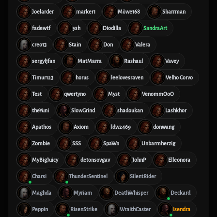
Joelarder
marker1
Möwe168
Sharrman
fadewtf
ysh
Diodilla
SandraArt
creo13
Stain
Don
Valera
sergyljfan
MatMarra
Rashaul
Vavey
Timur123
horus
leelovesraven
Velho Corvo
Test
qwertyno
Myst
VenommOoO
theYuni
SlowGrind
shadoukan
Lashkhor
Apathos
Axiom
ldw2469
donwang
Zombie
SSS
SpaWn
Unbarmherzig
MyBigJuicy
detonsovgav
JohnP
Elleonora
Charsi
ThunderSentinel
SilentRider
Maghda
Myriam
DeathWhisper
Deckard
Peppin
RisenStrike
WraithCaster
Isendra