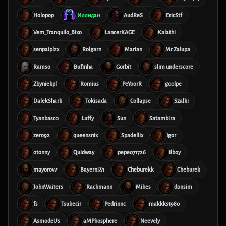
Holopop
Иллидан
AudReS
EricStf
Vem_Tranquilo_Bixo
LancerKAGE
Kalathi
senpaiplzx
Rolgarn
Marian
Mr.Zalupa
Ramso
Bufinha
Gorbit
slim underscore
Zbyniekpl
Romius
PeYoorR
g00lpe
DalekShark
Tokisada
Collapse
Szalki
Tyanbasco
Luffy
Sun
Satambira
zero92
queensnix
Spadellix
Igor
otonny
Quidway
pepe071726
ilboy
mayorovv
Bayern551
Cheburekk
Cheburek
JohnWaiters
Rachmann
Mihes
donsim
fs
Tsuhecir
Pedrinnc
makkks1980
AsmodeUs
aMPhosphere
Neevely