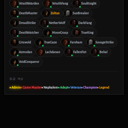
WraithWarden
WraithFang
SoulKnight
DeathMaster
Zoltun
SunBreaker
DreadStrike
NetherWolf
DarkFang
DeathWatcher
MoonGrasp
TrueKing
Griswold
TrueGaze
Farnham
SavageStrike
Azmodan
Lachdanan
FallenFist
Belial
VoidConqueror
등급 색상
■ Admin
■ Game Master
■ Nephalem
■ Adept
■ Veteran
■ Champion
■ Legend