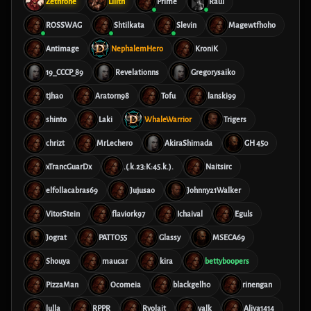
Zethrone
Lilith
Prime
Raúl
ROSSWAG
Shtilkata
Slevin
Magewtfhoho
Antimage
NephalemHero
KroniK
19_CCCP_89
Revelationns
Gregorysaiko
tjhao
Aratorn98
Tofu
lanski99
shinto
Laki
WhaleWarrior
Trigers
chrizt
MrLechero
AkiraShimada
GH 450
xTrancGuarDx
.(.k.23:K:45.k.).
Naitsirc
elfollacabras69
Jujusao
Johnny21Walker
VitorStein
flaviork97
Ichaival
Eguls
Jograt
PATTO55
Glassy
MSECA69
Shouya
maucar
kira
bettyboopers
PizzaMan
Ocomeia
blackgell10
rinengan
lulla
RPPR
Ryolait
valk
Aliya1414