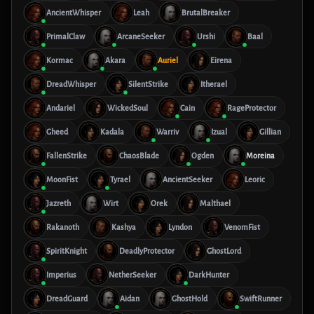
AncientWhisper
Leah
BrutalBreaker
PrimalClaw
ArcaneSeeker
Urshi
Baal
Kormac
Akara
Auriel
Eirena
DreadWhisper
SilentStrike
Itherael
Andariel
WickedSoul
Cain
RageProtector
Gheed
Kadala
Warriv
Izual
Gillian
FallenStrike
ChaosBlade
Ogden
Moreina
MoonFist
Tyrael
AncientSeeker
Leoric
Jazreth
Wirt
Orek
Malthael
Rakanoth
Kashya
Lyndon
VenomFist
SpiritKnight
DeadlyProtector
GhostLord
Imperius
NetherSeeker
DarkHunter
DreadGuard
Aidan
GhostHold
SwiftRunner