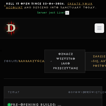
HELL IS OPEN SINCE 22-04-2026.
CREATE YOUR
ACCOUNT
AND DESCEND INTO SANCTUARY TODAY.
Serwer jest Live!
OZNACZ
ZAREJE
WSZYSTKO
FORUM
/
BARBARZYŃCA
SIĘ, AB
JAKO
POSTO
PRZECZYTANE
TEMAT
ODPOWIEDZI
WYŚWIETLE
Pre-Opening Builds: What are you testing first?