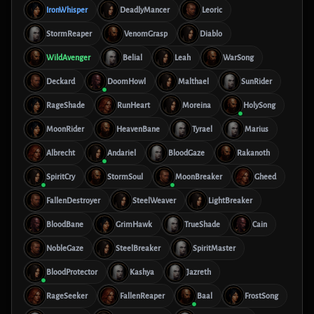
IronWhisper
DeadlyMancer
Leoric
StormReaper
VenomGrasp
Diablo
WildAvenger
Belial
Leah
WarSong
Deckard
DoomHowl
Malthael
SunRider
RageShade
RunHeart
Moreina
HolySong
MoonRider
HeavenBane
Tyrael
Marius
Albrecht
Andariel
BloodGaze
Rakanoth
SpiritCry
StormSoul
MoonBreaker
Gheed
FallenDestroyer
SteelWeaver
LightBreaker
BloodBane
GrimHawk
TrueShade
Cain
NobleGaze
SteelBreaker
SpiritMaster
BloodProtector
Kashya
Jazreth
RageSeeker
FallenReaper
Baal
FrostSong