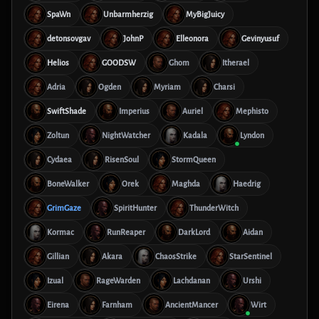
SpaWn
Unbarmherzig
MyBigJuicy
detonsovgav
JohnP
Elleonora
Gevinyusuf
Helios
GOODSW
Ghom
Itherael
Adria
Ogden
Myriam
Charsi
SwiftShade
Imperius
Auriel
Mephisto
Zoltun
NightWatcher
Kadala
Lyndon
Cydaea
RisenSoul
StormQueen
BoneWalker
Orek
Maghda
Haedrig
GrimGaze
SpiritHunter
ThunderWitch
Kormac
RunReaper
DarkLord
Aidan
Gillian
Akara
ChaosStrike
StarSentinel
Izual
RageWarden
Lachdanan
Urshi
Eirena
Farnham
AncientMancer
Wirt