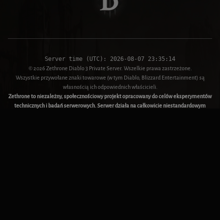
Server time (UTC):
2026-08-07 23:35:15
© 2026 Zethrone Diablo 3 Private Server. Wszelkie prawa zastrzeżone.
Wszystkie przywołane znaki towarowe (w tym Diablo, Blizzard Entertainment) są
własnością ich odpowiednich właścicieli.
Zethrone to niezależny, społecznościowy projekt opracowany do celów eksperymentów
technicznych i badań serwerowych. Serwer działa na całkowicie niestandardowym
rdzeniu i nie jest powiązany, poparty ani połączony z Blizzard Entertainment, Inc.
Użytkownicy są zobowiązani do posiadania legalnie uzyskanej kopii oryginalnego
klienta gry. Zdecydowanie zachęcamy graczy do wspierania oficjalnych deweloperów
poprzez zakup i grę w oficjalną grę.