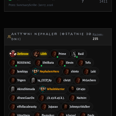
7
1411
Przez: SanctuaryScribe • Jan 17, 2026
AKTYWNI NEPHALEM (OSTATNIE 30
Razem:
235
DNI)
Zethrone
Lilith
Prime
Raúl
ROSSWAG
Shtilkata
Slevin
Tofu
lanski99
NephalemHero
shinto
Laki
Trigers
19_CCCP_89
chrizt
MrLechero
AkiraShimada
WhaleWarrior
GH 450
xTrancGuarDx
.(.k.23:K:45.k.).
Naitsirc
elfollacabras69
Jujusao
Johnny21Walker
VitorStein
flaviork97
Ichaival
Eguls