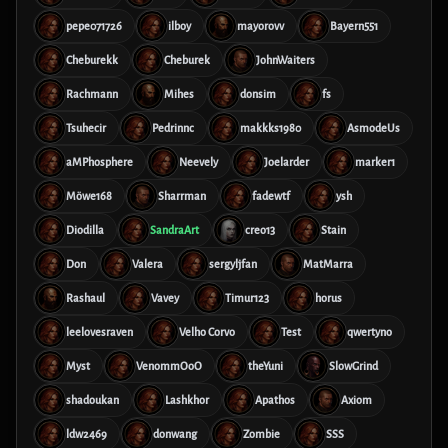
pepe071726
ilboy
mayorovv
Bayern551
Cheburekk
Cheburek
JohnWaiters
Rachmann
Mihes
donsim
fs
Tsuhecir
Pedrinnc
makkks1980
AsmodeUs
aMPhosphere
Neevely
Joelarder
marker1
Möwe168
Sharrman
fadewtf
ysh
Diodilla
SandraArt
creo13
Stain
Don
Valera
sergyljfan
MatMarra
Rashaul
Vavey
Timur123
horus
leelovesraven
Velho Corvo
Test
qwertyno
Myst
VenommOoO
theYuni
SlowGrind
shadoukan
Lashkhor
Apathos
Axiom
ldw2469
donwang
Zombie
SSS