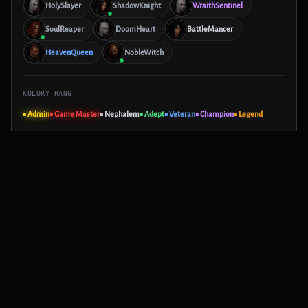
HolySlayer
ShadowKnight
WraithSentinel
SoulReaper
DoomHeart
BattleMancer
HeavenQueen
NobleWitch
KOLORY RANG
■ Admin
■ Game Master
■ Nephalem
■ Adept
■ Veteran
■ Champion
■ Legend