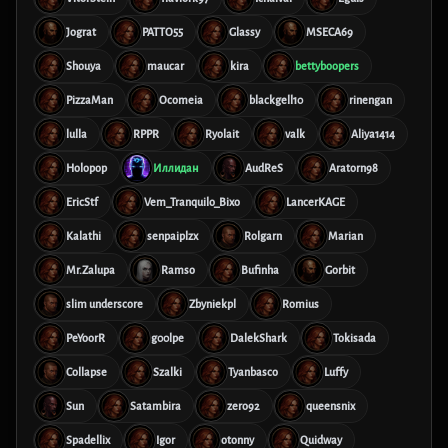
Jograt
PATTO55
Glassy
MSECA69
Shouya
maucar
kira
bettyboopers
PizzaMan
Ocomeia
blackgell10
rinengan
lulla
RPPR
Ryolait
valk
Aliya1414
Holopop
Иллидан
AudReS
Aratorn98
EricStf
Vem_Tranquilo_Bixo
LancerKAGE
Kalathi
senpaiplzx
Rolgarn
Marian
Mr.Zalupa
Ramso
Bufinha
Gorbit
slim underscore
Zbyniekpl
Romius
PeYoorR
g00lpe
DalekShark
Tokisada
Collapse
Szalki
Tyanbasco
Luffy
Sun
Satambira
zero92
queensnix
Spadellix
Igor
otonny
Quidway