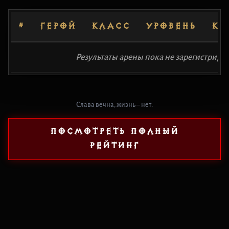
#
ГЕРОЙ
КЛАСС
УРОВЕНЬ
КЛ
Результаты арены пока не зарегистриро
Слава вечна, жизнь – нет.
ПОСМОТРЕТЬ ПОЛНЫЙ
РЕЙТИНГ