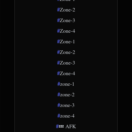
#
Zone-2
#
Zone-3
#
Zone-4
#
Zone-1
#
Zone-2
#
Zone-3
#
Zone-4
#
zone-1
#
zone-2
#
zone-3
#
zone-4
#
💤 AFK