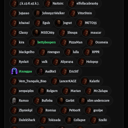
.(.k.23:K:45.k.).
Naitsirc
elfollacabras69
Jujusao
Johnny21Walker
VitorStein
Ichaival
Eguls
Jograt
PATTO55
Glassy
MSECA69
Shouya
maucar
kira
bettyboopers
PizzaMan
Ocomeia
blackgell10
rinengan
lulla
RPPR
Ryolait
valk
Aliya1414
Holopop
Иллидан
AudReS
EricStf
Vem_Tranquilo_Bixo
LancerKAGE
Kalathi
senpaiplzx
Rolgarn
Marian
Mr.Zalupa
Ramso
Bufinha
Gorbit
slim underscore
Zbyniekpl
Romius
PeYoorR
g00lpe
DalekShark
Tokisada
Collapse
Szalki