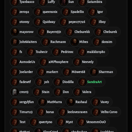
Tyanbasco
Luffy
Sun
Satambira
zero92
queensnix
Spadellix
Igor
otonny
Quidway
pepe071726
ilboy
mayorovv
Bayern551
Cheburekk
Cheburek
JohnWaiters
Rachmann
Mihes
donsim
fs
Tsuhecir
Pedrinnc
makkks1980
AsmodeUs
aMPhosphere
Neevely
Joelarder
marker1
Möwe168
Sharrman
fadewtf
ysh
Diodilla
SandraArt
creo13
Stain
Don
Valera
sergyljfan
MatMarra
Rashaul
Vavey
Timur123
horus
leelovesraven
Velho Corvo
Test
qwertyno
Myst
VenommOoO