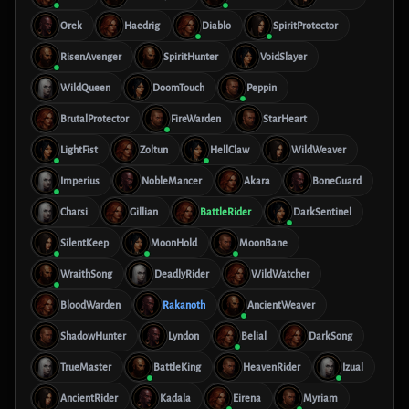
Orek
Haedrig
Diablo
SpiritProtector
RisenAvenger
SpiritHunter
VoidSlayer
WildQueen
DoomTouch
Peppin
BrutalProtector
FireWarden
StarHeart
LightFist
Zoltun
HellClaw
WildWeaver
Imperius
NobleMancer
Akara
BoneGuard
Charsi
Gillian
BattleRider
DarkSentinel
SilentKeep
MoonHold
MoonBane
WraithSong
DeadlyRider
WildWatcher
BloodWarden
Rakanoth
AncientWeaver
ShadowHunter
Lyndon
Belial
DarkSong
TrueMaster
BattleKing
HeavenRider
Izual
AncientRider
Kadala
Eirena
Myriam