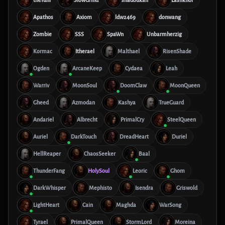
theYuni
SlowGrind
shadoukan
Lashkhor
Apathos
Axiom
ldw2469
donwang
Zombie
SSS
SpaWn
Unbarmherzig
Kormac
Itherael
Malthael
RisenShade
Ogden
ArcaneKeep
Cydaea
Leah
Warriv
MoonSoul
DoomClaw
MoonQueen
Gheed
Azmodan
Kashya
TrueGuard
Andariel
Albrecht
PrimalCry
SteelQueen
Auriel
DarkTouch
DreadHeart
Duriel
HellReaper
ChaosSeeker
Baal
ThunderFang
HolySoul
Leoric
Ghom
DarkWhisper
Mephisto
Isendra
Griswold
LightHeart
Cain
Maghda
WarSong
Tyrael
PrimalQueen
StormLord
Moreina