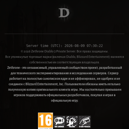
Server time (UTC):
2026-08-09 07:30:22
© 2026 Zethrone Diablo 3 Private Server. Все права защищены.
Все упомянутые торговые марки (включая Diablo, Blizzard Entertainment) являются
собственностью их соответствующих владельцев.
Zethrone - это независимый, управляемый сообществом проект, разработанный
для технического экспериментирования и исследования серверов. Сервер
работает на полностью самописном ядре и не аффилирован, не одобрен и не
соединен с Blizzard Entertainment, Inc. Пользователи обязаны иметь легально
полученную копию оригинального клиента игры. Мы настоятельно призываем
игроков поддерживать официальных разработчиков, покупая и играя в
официальную игру.