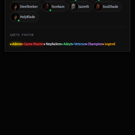
SteelSeeker
Farnham
Jazreth
SoulShade
HolyBlade
ЦВЕТА РАНГОВ
■ Admin
■ Game Master
■ Nephalem
■ Adept
■ Veteran
■ Champion
■ Legend