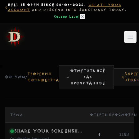
HELL IS OPEN SINCE 22-04-2026.
CREATE YOUR
ACCOUNT
AND DESCEND INTO SANCTUARY TODAY.
Сервер Live!
ОТМЕТИТЬ ВСЁ
ТВОРЕНИЯ
ЗАРЕГ
ФОРУМЫ
/
КАК
СООБЩЕСТВА
ЧТОБ
ПРОЧИТАННОЕ
ТЕМА
ОТВЕТЫ
ПРОСМОТРЫ
Share Your Screenshots / Clips (Pre-Opening Memories)
4
1198
От: Witchfire • Jan 17, 2026