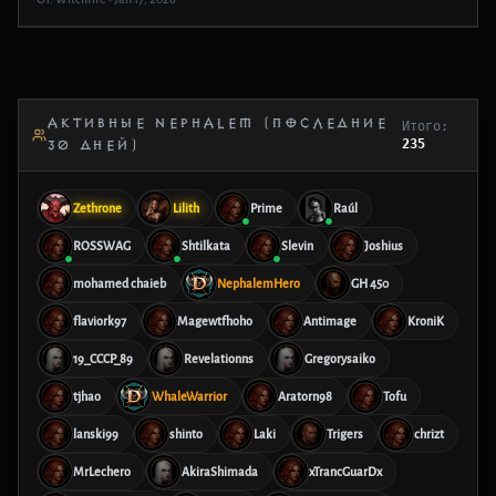
АКТИВНЫЕ NEPHALEM (ПОСЛЕДНИЕ
Итого:
235
30 ДНЕЙ)
Zethrone
Lilith
Prime
Raúl
ROSSWAG
Shtilkata
Slevin
Joshius
mohamed chaieb
NephalemHero
GH 450
flaviork97
Magewtfhoho
Antimage
KroniK
19_CCCP_89
Revelationns
Gregorysaiko
tjhao
WhaleWarrior
Aratorn98
Tofu
lanski99
shinto
Laki
Trigers
chrizt
MrLechero
AkiraShimada
xTrancGuarDx